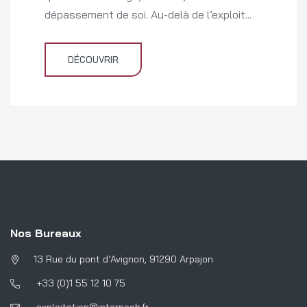
dépassement de soi. Au-delà de l’exploit...
DÉCOUVRIR
Nos Bureaux
13 Rue du pont d’Avignon, 91290 Arpajon
+33 (0)1 55 12 10 75
exploitation@interpech.fr